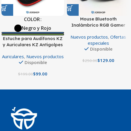
Mouse Bluetooth
COLOR
Inalámbrico RGB Gamer
Negro y Rojo
Silencioso
Nuevos productos
,
Ofertas
Estuche para Audífonos KZ
especiales
y Auriculares KZ Antigolpes
Disponible
Portátil
Auriculares
,
Nuevos productos
$
129.00
$
250.00
Disponible
$
99.00
$
199.00