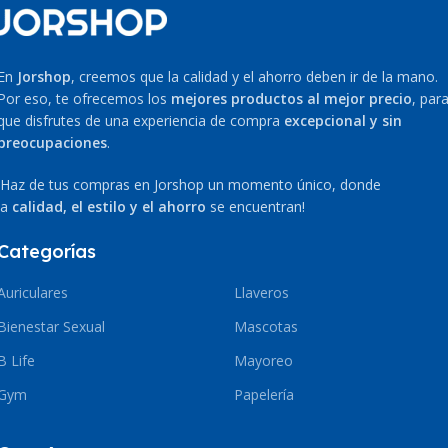
En
Jorshop
, creemos que la calidad y el ahorro deben ir de la mano.
Por eso, te ofrecemos los
mejores productos al mejor precio
, par
que disfrutes de una experiencia de compra
excepcional y sin
preocupaciones
.
¡Haz de tus compras en Jorshop un momento único, donde
la
calidad, el estilo y el ahorro
se encuentran!
Categorías
Auriculares
Llaveros
Bienestar Sexual
Mascotas
B Life
Mayoreo
Gym
Papelería