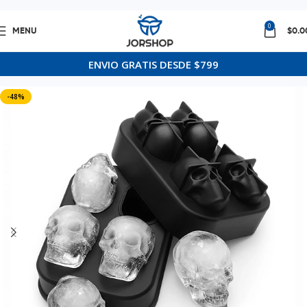
0
MENU
$
0.0
Inicio
Nuevos productos
ENVIO GRATIS DESDE $799
-48%