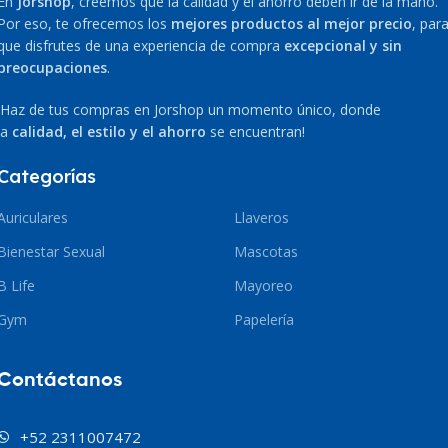
En
Jorshop
, creemos que la calidad y el ahorro deben ir de la mano.
Por eso, te ofrecemos los
mejores productos al mejor precio
, par
que disfrutes de una experiencia de compra
excepcional y sin
preocupaciones
.
¡Haz de tus compras en Jorshop un momento único, donde
la
calidad, el estilo y el ahorro
se encuentran!
Categorías
Auriculares
Llaveros
Bienestar Sexual
Mascotas
B Life
Mayoreo
Gym
Papelería
Contáctanos
+52 2311007472