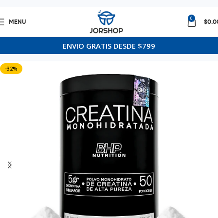
0
MENU
$
0.0
Inicio
Mayoreo
ENVIO GRATIS DESDE $799
-32%