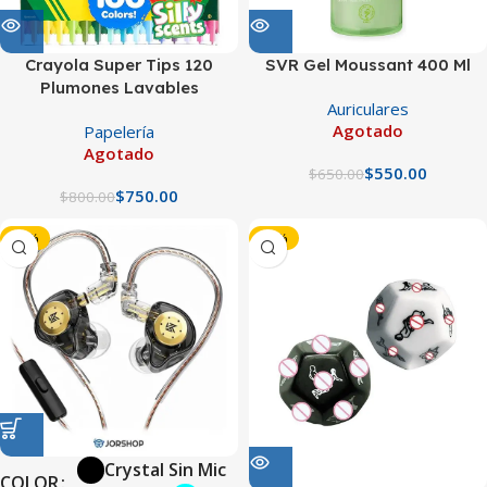
Crayola Super Tips 120
SVR Gel Moussant 400 Ml
Plumones Lavables
Auriculares
Agotado
Papelería
Agotado
$
550.00
$
650.00
$
750.00
$
800.00
-60%
-40%
Crystal Sin Mic
COLOR