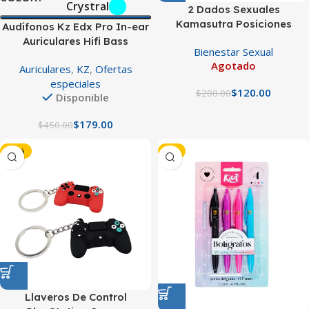
Crystral
2 Dados Sexuales
Kamasutra Posiciones
Audífonos Kz Edx Pro In-ear
Auriculares Hifi Bass
Bienestar Sexual
Agotado
Auriculares
,
KZ
,
Ofertas
especiales
$
120.00
$
200.00
Disponible
$
179.00
$
450.00
-34%
-4%
Llaveros De Control