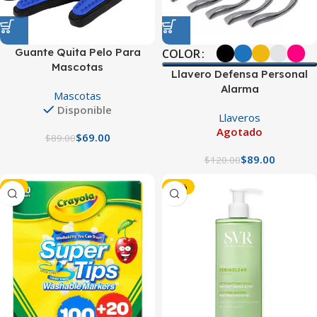
Guante Quita Pelo Para
COLOR
Mascotas
Llavero Defensa Personal
Alarma
Mascotas
Disponible
Llaveros
Agotado
$
69.00
$
89.00
$
89.00
$
120.00
-6%
-15%