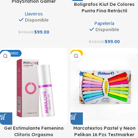
PlayStation Gamer
Boligrafos Kiut De Colores
Punta Fina Retráctil
Llaveros
Disponible
Papelería
Disponible
$
99.00
$
150.00
$
99.00
$
103.00
MAYOREO
-7%
Gel Estimulante Femenino
Marcatextos Pastel y Neon
Clitoris Orgasmo
Pelikan 16 Pzs Testmarker