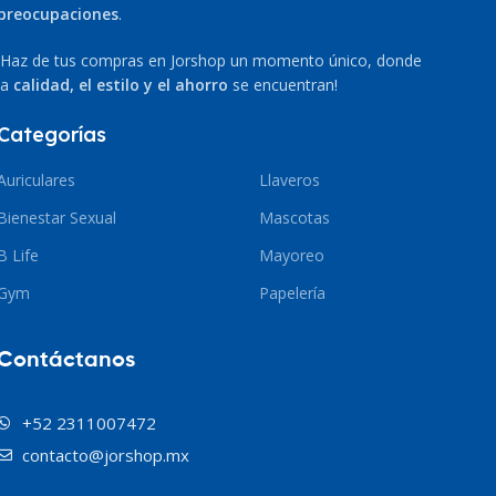
preocupaciones
.
¡Haz de tus compras en Jorshop un momento único, donde
la
calidad, el estilo y el ahorro
se encuentran!
Categorías
Auriculares
Llaveros
Bienestar Sexual
Mascotas
B Life
Mayoreo
Gym
Papelería
Contáctanos
+52 2311007472
contacto@jorshop.mx