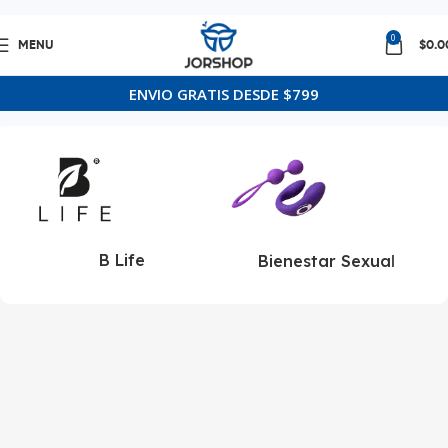
0
MENU
$
0.0
Inicio
Productos
Página 8
ENVIO GRATIS DESDE $799
B Life
Bienestar Sexual