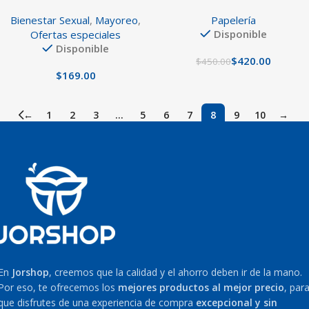
Lubricacion
Flash
Bienestar Sexual
,
Mayoreo
,
Papelería
Disponible
Ofertas especiales
Disponible
$
420.00
$
450.00
$
←
1
2
3
…
5
6
7
8
9
10
→
En
Jorshop
, creemos que la calidad y el ahorro deben ir de la mano.
Por eso, te ofrecemos los
mejores productos al mejor precio
, par
que disfrutes de una experiencia de compra
excepcional y sin