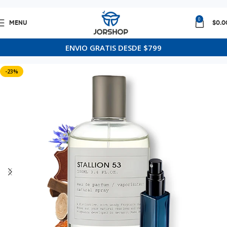
0
MENU
$
0.0
Inicio
Decants Perfumes
ENVIO GRATIS DESDE $799
-23%