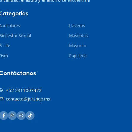
la
calidad, el estilo y el ahorro
se encuentran!
Categorías
Auriculares
Llaveros
Bienestar Sexual
Mascotas
B Life
Mayoreo
Gym
Papelería
Contáctanos
+52 2311007472
contacto@jorshop.mx