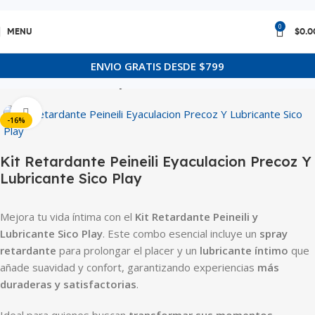
0
MENU
$
0.0
ENVIO GRATIS DESDE $799
Inicio
Bienestar Sexual
Eyaculacion Precoz
Click to enlarge
-16%
Kit Retardante Peineili Eyaculacion Precoz Y
Lubricante Sico Play
Mejora tu vida íntima con el
Kit Retardante Peineili y
Lubricante Sico Play
. Este combo esencial incluye un
spray
retardante
para prolongar el placer y un
lubricante íntimo
que
añade suavidad y confort, garantizando experiencias
más
duraderas y satisfactorias
.