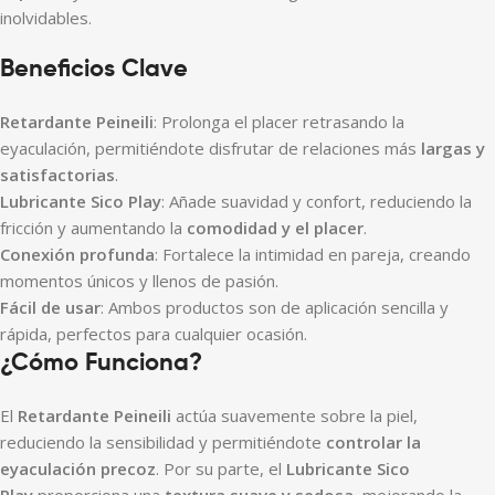
inolvidables.
Beneficios Clave
Retardante Peineili
: Prolonga el placer retrasando la
eyaculación, permitiéndote disfrutar de relaciones más
largas y
satisfactorias
.
Lubricante Sico Play
: Añade suavidad y confort, reduciendo la
fricción y aumentando la
comodidad y el placer
.
Conexión profunda
: Fortalece la intimidad en pareja, creando
momentos únicos y llenos de pasión.
Fácil de usar
: Ambos productos son de aplicación sencilla y
rápida, perfectos para cualquier ocasión.
¿Cómo Funciona?
El
Retardante Peineili
actúa suavemente sobre la piel,
reduciendo la sensibilidad y permitiéndote
controlar la
eyaculación precoz
. Por su parte, el
Lubricante Sico
Play
proporciona una
textura suave y sedosa
, mejorando la